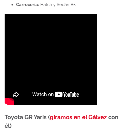
Carrocería:
Hatch y Sedán B+.
Toyota GR Yaris (
giramos en el Gálvez
con
él)