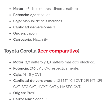
Motor:
1,6 litros de tres cilindros naftero.
Potencia:
272 caballos.
Caja:
Manual de seis marchas.
Cantidad de versiones:
1.
Origen:
Japón.
Carrocería:
Hatch B+.
Toyota Corolla (
leer comparativo
)
Motor:
2,0 naftero y 1,8 naftero más otro eléctrico.
Potencia:
170 y 98 CV, respectivamente.
Caja:
MT 6 y CVT.
Cantidad de versiones:
7, XLI MT, XLI CVT, XEI MT, XEI
CVT, SEG CVT, HV XEI CVT y HV SEG CVT.
Origen:
Brasil.
Carrocería:
Sedán C.