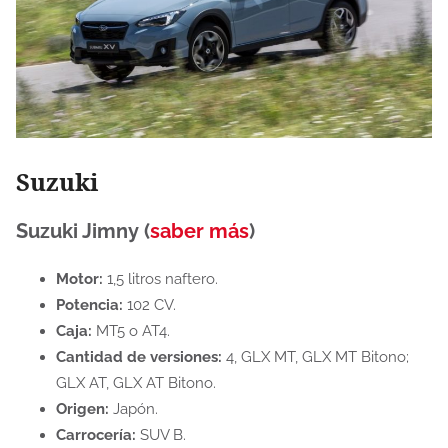
Suzuki
Suzuki Jimny (
saber más
)
Motor:
1,5 litros naftero.
Potencia:
102 CV.
Caja:
MT5 o AT4.
Cantidad de versiones:
4, GLX MT, GLX MT Bitono;
GLX AT, GLX AT Bitono.
Origen:
Japón.
Carrocería:
SUV B.