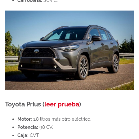
Carrocería:
SUV C.
Toyota Prius (
leer prueba
)
Motor:
1,8 litros más otro eléctrico.
Potencia:
98 CV.
Caja:
CVT.