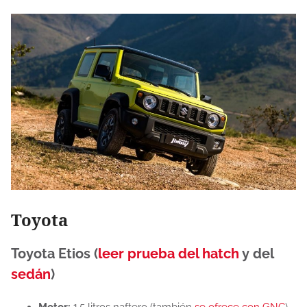
Toyota
Toyota Etios (
leer prueba del hatch
y del
sedán
)
Motor:
1,5 litros naftero (también
se ofrece con GNC
).