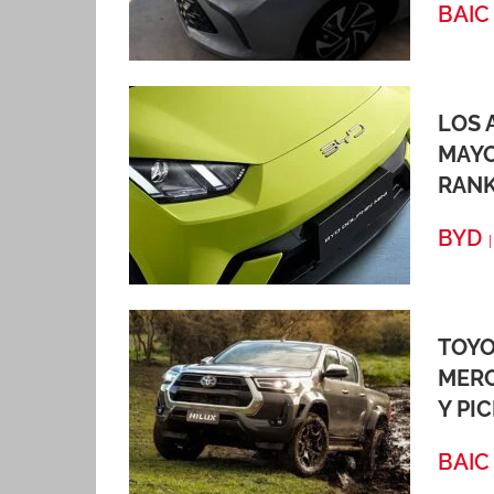
BAIC
LOS 
MAYO
RAN
BYD
TOYO
MERC
Y PI
BAIC