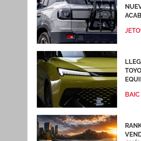
NUEV
ACABA
JET
LLEG
TOYO
EQUI
BAIC
RANK
VEND