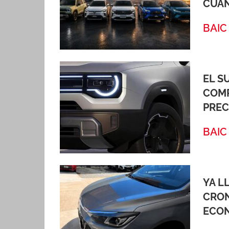
CUÁ
BAIC
EL S
COMP
PREC
BAIC
YA L
CRON
ECON