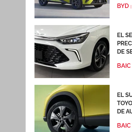
BYD
EL S
PREC
DE S
BAIC
EL S
TOYO
DE A
BAIC