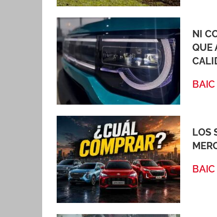
NI C
QUE 
CALI
BAIC
LOS 
MERC
BAIC