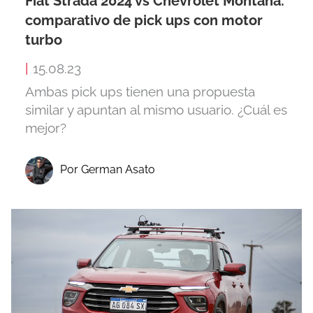
Fiat Strada 2024 vs Chevrolet Montana:
comparativo de pick ups con motor
turbo
|
15.08.23
Ambas pick ups tienen una propuesta
similar y apuntan al mismo usuario. ¿Cuál es
mejor?
Por German Asato