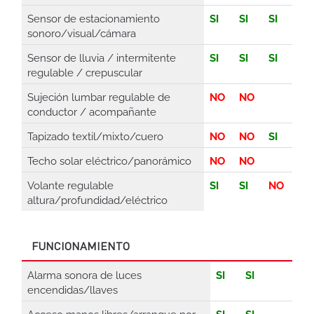
Sensor de estacionamiento
SI
SI
SI
sonoro/visual/cámara
Sensor de lluvia / intermitente
SI
SI
SI
regulable / crepuscular
Sujeción lumbar regulable de
NO
NO
conductor / acompañante
Tapizado textil/mixto/cuero
NO
NO
SI
Techo solar eléctrico/panorámico
NO
NO
Volante regulable
SI
SI
NO
altura/profundidad/eléctrico
FUNCIONAMIENTO
Alarma sonora de luces
SI
SI
encendidas/llaves