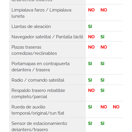
Limpialava faros / Limpialava
NO
NO
luneta
Llantas de aleación
SI
Navegador satelital / Pantalla táctil
NO
SI
Plazas traseras
NO
NO
corredizas/reclinables
Portamapas en contrapuerta
SI
SI
delantera / trasera
Radio / comando satelital
SI
SI
Respaldo trasero rebatible
NO
SI
completo/parcial
Rueda de auxilio
SI
NO
NO
temporal/original/run flat
Sensor de estacionamiento
SI
SI
delantero/trasero