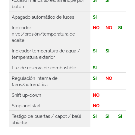
Acceso manos libres/arranque por
SI
SI
botón
Apagado automático de luces
SI
Indicador
NO
NO
SI
nivel/presión/temperatura de
aceite
Indicador temperatura de agua /
SI
SI
temperatura exterior
Luz de reserva de combustible
SI
Regulación interna de
SI
NO
faros/automática
Shift up-down
NO
Stop and start
NO
Testigo de puertas / capot / baúl
SI
SI
SI
abiertos