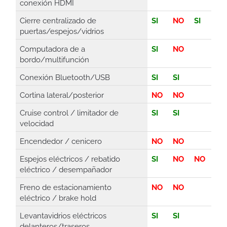
conexión HDMI
Cierre centralizado de
SI
NO
SI
puertas/espejos/vidrios
Computadora de a
SI
NO
bordo/multifunción
Conexión Bluetooth/USB
SI
SI
Cortina lateral/posterior
NO
NO
Cruise control / limitador de
SI
SI
velocidad
Encendedor / cenicero
NO
NO
Espejos eléctricos / rebatido
SI
NO
NO
eléctrico / desempañador
Freno de estacionamiento
NO
NO
eléctrico / brake hold
Levantavidrios eléctricos
SI
SI
delanteros/traseros