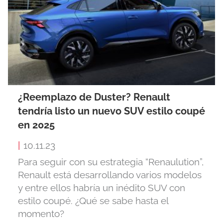
¿Reemplazo de Duster? Renault
tendría listo un nuevo SUV estilo coupé
en 2025
|
10.11.23
Para seguir con su estrategia “Renaulution”,
Renault está desarrollando varios modelos
y entre ellos habría un inédito SUV con
estilo coupé. ¿Qué se sabe hasta el
momento?