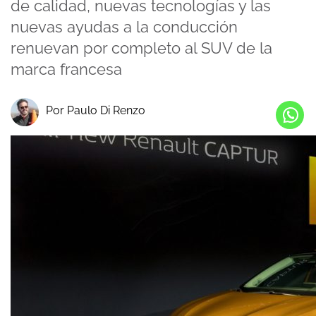
de calidad, nuevas tecnologías y las
nuevas ayudas a la conducción
renuevan por completo al SUV de la
marca francesa
Por Paulo Di Renzo