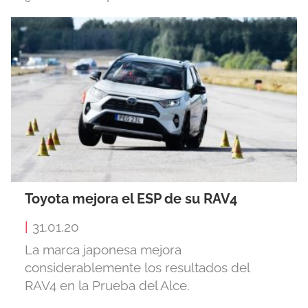
Toyota mejora el ESP de su RAV4
|
31.01.20
La marca japonesa mejora
considerablemente los resultados del
RAV4 en la Prueba del Alce.