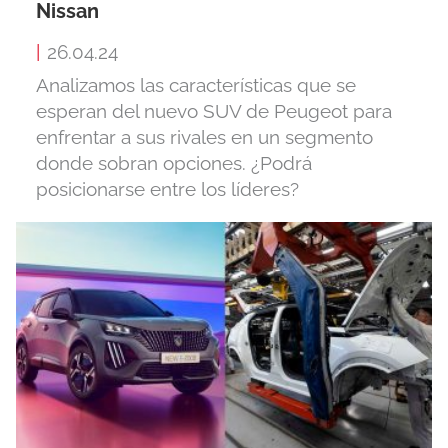
Nissan
|
26.04.24
Analizamos las características que se
esperan del nuevo SUV de Peugeot para
enfrentar a sus rivales en un segmento
donde sobran opciones. ¿Podrá
posicionarse entre los líderes?