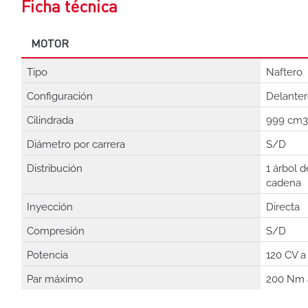
Ficha técnica
MOTOR
Tipo
Naftero
Configuración
Delanter
Cilindrada
999 cm3
Diámetro por carrera
S/D
Distribución
1 árbol d
cadena
Inyección
Directa
Compresión
S/D
Potencia
120 CV a
Par máximo
200 Nm 