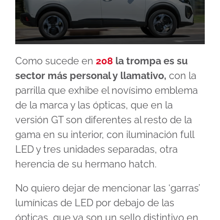
0
seconds
Como sucede en
208
la trompa es su
of
9
sector más personal y llamativo,
con la
minutes,
24
parrilla que exhibe el novísimo emblema
seconds
de la marca y las ópticas, que en la
versión GT son diferentes al resto de la
gama en su interior, con iluminación full
LED y tres unidades separadas, otra
herencia de su hermano hatch.
No quiero dejar de mencionar las ‘garras’
lumínicas de LED por debajo de las
ópticas, que ya son un sello distintivo en