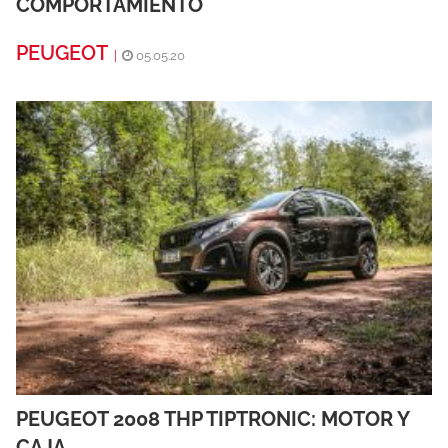
COMPORTAMIENTO
PEUGEOT
|
05.05.20
PEUGEOT 2008 THP TIPTRONIC: MOTOR Y
CAJA