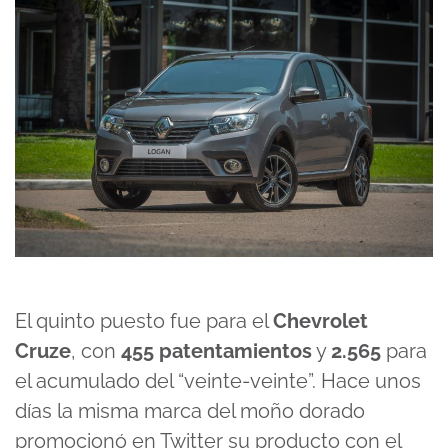
El quinto puesto fue para el
Chevrolet
Cruze
, con
455 patentamientos
y
2.565
para
el acumulado del “veinte-veinte”. Hace unos
días la misma marca del moño dorado
promocionó en Twitter su producto con el