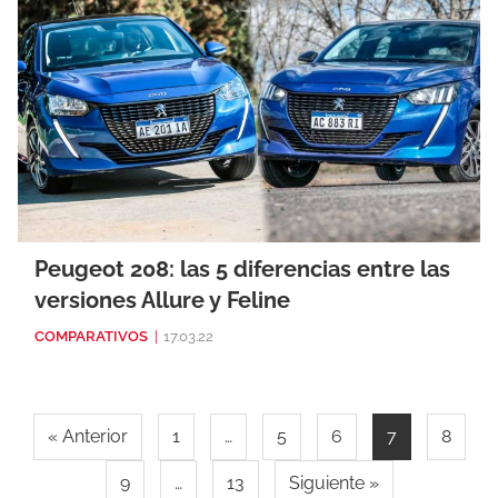
Peugeot 208: las 5 diferencias entre las
versiones Allure y Feline
COMPARATIVOS
|
17.03.22
« Anterior
1
…
5
6
7
8
9
…
13
Siguiente »