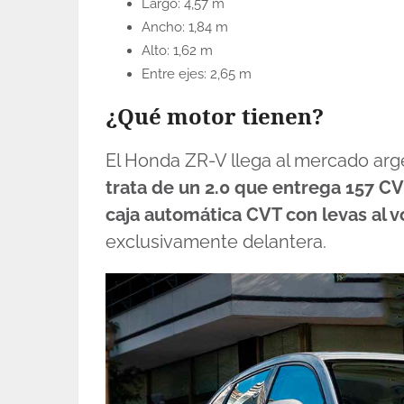
Largo: 4,57 m
Ancho: 1,84 m
Alto: 1,62 m
Entre ejes: 2,65 m
¿Qué motor tienen?
El Honda ZR-V llega al mercado ar
trata de un 2.0 que entrega 157 C
caja automática CVT con levas al 
exclusivamente delantera.