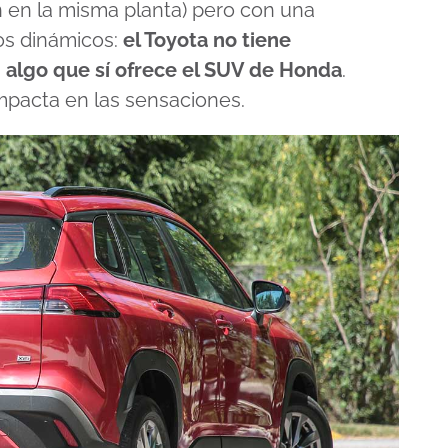
n en la misma planta) pero con una
os dinámicos:
el Toyota no tiene
 algo que sí ofrece el SUV de Honda
.
pacta en las sensaciones.