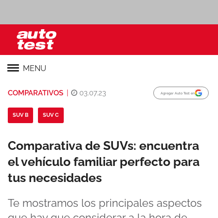
MENU
COMPARATIVOS
|
03.07.23
Agregar Auto Test en
SUV B
SUV C
Comparativa de SUVs: encuentra
el vehículo familiar perfecto para
tus necesidades
Te mostramos los principales aspectos
que hay que considerar a la hora de