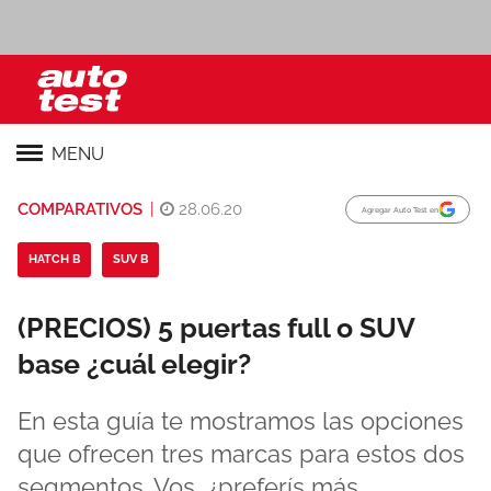
MENU
COMPARATIVOS
|
28.06.20
Agregar Auto Test en
HATCH B
SUV B
(PRECIOS) 5 puertas full o SUV
base ¿cuál elegir?
En esta guía te mostramos las opciones
que ofrecen tres marcas para estos dos
segmentos. Vos, ¿preferís más