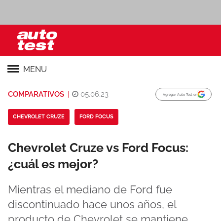
MENU
COMPARATIVOS
|
05.06.23
Agregar Auto Test en
CHEVROLET CRUZE
FORD FOCUS
Chevrolet Cruze vs Ford Focus:
¿cuál es mejor?
Mientras el mediano de Ford fue
discontinuado hace unos años, el
producto de Chevrolet se mantiene