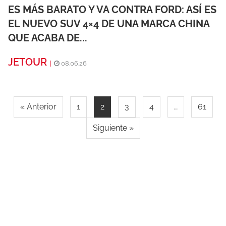
ES MÁS BARATO Y VA CONTRA FORD: ASÍ ES
EL NUEVO SUV 4×4 DE UNA MARCA CHINA
QUE ACABA DE...
JETOUR
|
08.06.26
« Anterior
1
2
3
4
…
61
Siguiente »