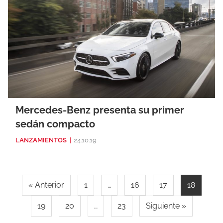
Mercedes-Benz presenta su primer
sedán compacto
LANZAMIENTOS
|
24.10.19
« Anterior
1
…
16
17
18
19
20
…
23
Siguiente »