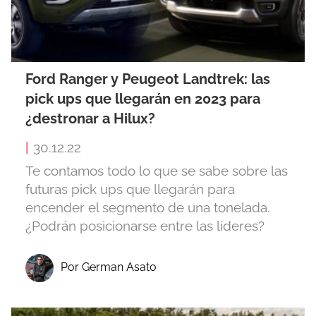
Ford Ranger y Peugeot Landtrek: las
pick ups que llegarán en 2023 para
¿destronar a Hilux?
|
30.12.22
Te contamos todo lo que se sabe sobre las
futuras pick ups que llegarán para
encender el segmento de una tonelada.
¿Podrán posicionarse entre las líderes?
Por German Asato