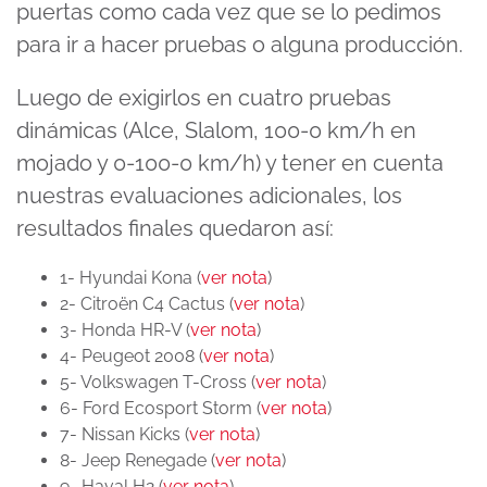
puertas como cada vez que se lo pedimos
para ir a hacer pruebas o alguna producción.
Luego de exigirlos en cuatro pruebas
dinámicas (Alce, Slalom, 100-0 km/h en
mojado y 0-100-0 km/h) y tener en cuenta
nuestras evaluaciones adicionales, los
resultados finales quedaron así:
1- Hyundai Kona (
ver nota
)
2- Citroën C4 Cactus (
ver nota
)
3- Honda HR-V (
ver nota
)
4- Peugeot 2008 (
ver nota
)
5- Volkswagen T-Cross (
ver nota
)
6- Ford Ecosport Storm (
ver nota
)
7- Nissan Kicks (
ver nota
)
8- Jeep Renegade (
ver nota
)
9- Haval H2 (
ver nota
)