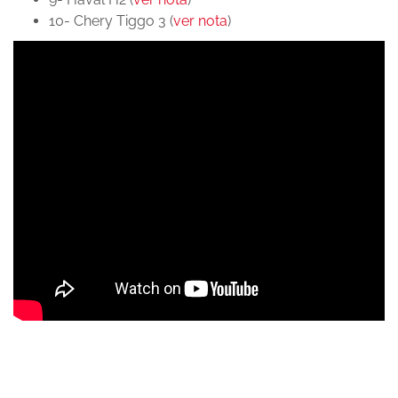
10- Chery Tiggo 3 (
ver nota
)