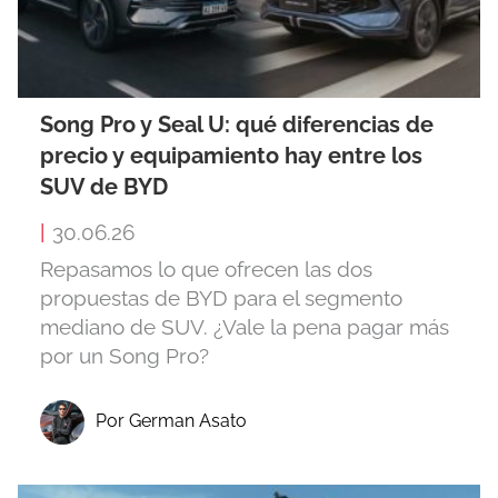
Song Pro y Seal U: qué diferencias de
precio y equipamiento hay entre los
SUV de BYD
|
30.06.26
Repasamos lo que ofrecen las dos
propuestas de BYD para el segmento
mediano de SUV. ¿Vale la pena pagar más
por un Song Pro?
Por German Asato