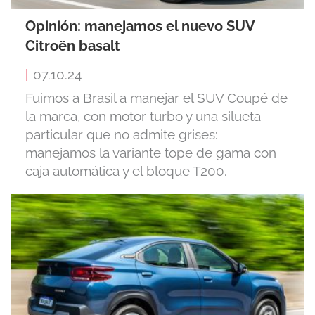
Opinión: manejamos el nuevo SUV
Citroën basalt
|
07.10.24
Fuimos a Brasil a manejar el SUV Coupé de
la marca, con motor turbo y una silueta
particular que no admite grises:
manejamos la variante tope de gama con
caja automática y el bloque T200.