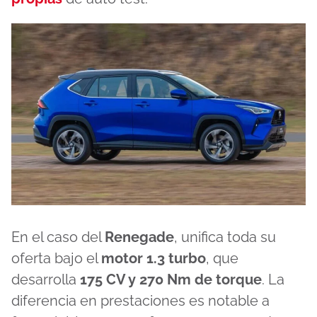
En el caso del
Renegade
, unifica toda su
oferta bajo el
motor 1.3 turbo
, que
desarrolla
175 CV y 270 Nm de torque
. La
diferencia en prestaciones es notable a