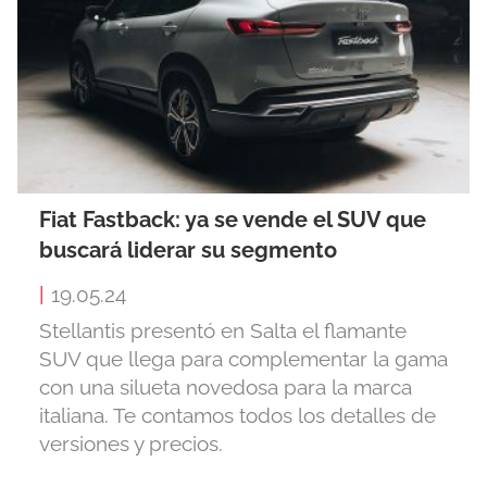
Fiat Fastback: ya se vende el SUV que
buscará liderar su segmento
|
19.05.24
Stellantis presentó en Salta el flamante
SUV que llega para complementar la gama
con una silueta novedosa para la marca
italiana. Te contamos todos los detalles de
versiones y precios.