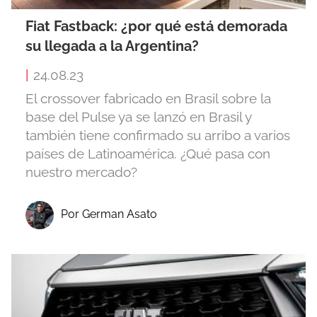
Fiat Fastback: ¿por qué está demorada
su llegada a la Argentina?
|
24.08.23
El crossover fabricado en Brasil sobre la
base del Pulse ya se lanzó en Brasil y
también tiene confirmado su arribo a varios
países de Latinoamérica. ¿Qué pasa con
nuestro mercado?
Por German Asato