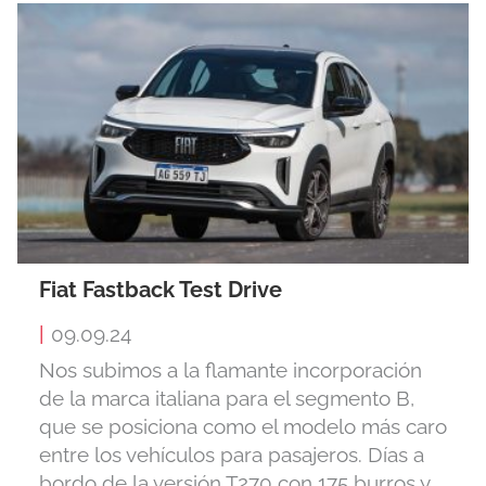
Fiat Fastback Test Drive
|
09.09.24
Nos subimos a la flamante incorporación
de la marca italiana para el segmento B,
que se posiciona como el modelo más caro
entre los vehículos para pasajeros. Días a
bordo de la versión T270 con 175 burros y