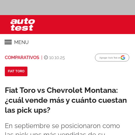
MENU
COMPARATIVOS
|
10.10.25
Agregar Auto Test en
FIAT TORO
Fiat Toro vs Chevrolet Montana:
¿cuál vende más y cuánto cuestan
las pick ups?
En septiembre se posicionaron como
las pick ups más vendidas de su