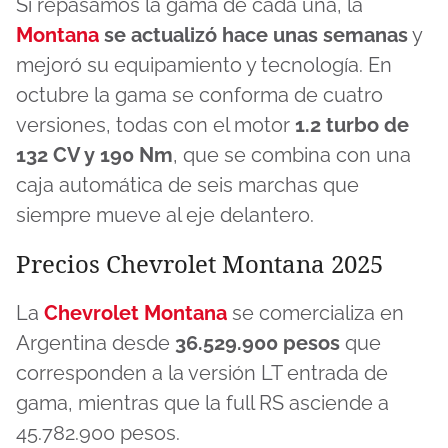
Si repasamos la gama de cada una, la
of
8
Montana
se actualizó hace unas semanas
y
minutes,
31
mejoró su equipamiento y tecnología. En
seconds
octubre la gama se conforma de cuatro
versiones, todas con el motor
1.2 turbo de
132 CV y 190 Nm
, que se combina con una
caja automática de seis marchas que
siempre mueve al eje delantero.
Precios Chevrolet Montana 2025
La
Chevrolet Montana
se comercializa en
Argentina desde
36.529.900 pesos
que
corresponden a la versión LT entrada de
gama, mientras que la full RS asciende a
45.782.900 pesos.