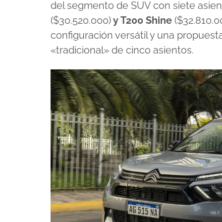
del segmento de SUV con siete asient
($30.520.000)
y T200 Shine
($32.810.0
configuración versátil y una propues
«tradicional» de cinco asientos.