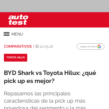
MENU
COMPARATIVOS
|
22.05.26
Agregar Auto Test en
TOYOTA HILUX
BYD Shark vs Toyota Hilux: ¿qué
pick up es mejor?
Repasamos las principales
características de la pick up más
novedosa del segmento y la más