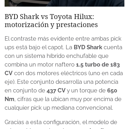
0
seconds
BYD Shark vs Toyota Hilux:
of
motorización y prestaciones
13
minutes,
54
seconds
El contraste más evidente entre ambas pick
ups está bajo el capot. La
BYD Shark
cuenta
con un sistema híbrido enchufable que
combina un motor naftero
1.5 turbo de 183
CV
con dos motores eléctricos (uno en cada
eje). Este conjunto desarrolla una potencia
en conjunto de
437 CV
y un torque de
650
Nm
, cifras que la ubican muy por encima de
cualquier pick up mediana convencional.
Gracias a esta configuración, el modelo de