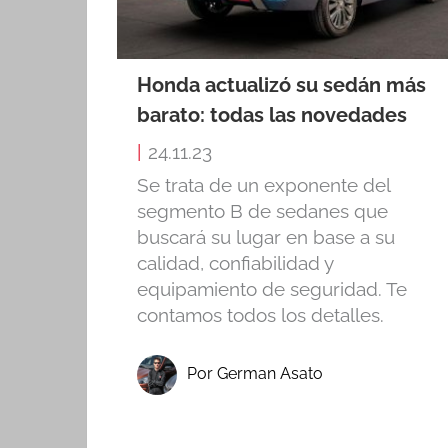
Honda actualizó su sedán más
barato: todas las novedades
|
24.11.23
Se trata de un exponente del
segmento B de sedanes que
buscará su lugar en base a su
calidad, confiabilidad y
equipamiento de seguridad. Te
contamos todos los detalles.
Por German Asato