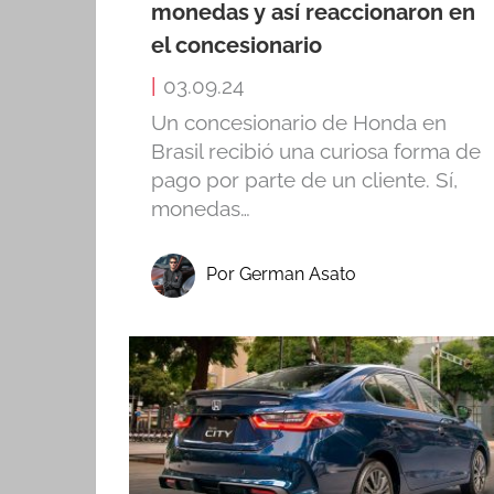
monedas y así reaccionaron en
el concesionario
|
03.09.24
Un concesionario de Honda en
Brasil recibió una curiosa forma de
pago por parte de un cliente. Sí,
monedas…
Por German Asato