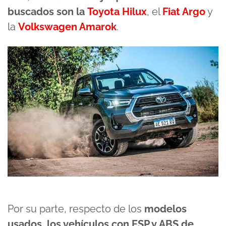
buscados son la
Toyota Hilux
, el
Fiat Argo
y
la
Volkswagen Amarok
.
Por su parte, respecto de los
modelos
usados, los vehículos con ESP y ABS de