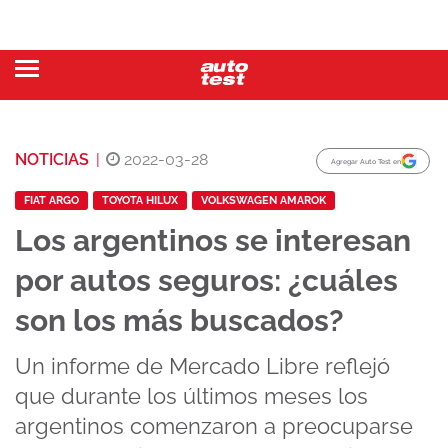
NOTICIAS
|
2022-03-28
Agregar Auto Test en
FIAT ARGO
TOYOTA HILUX
VOLKSWAGEN AMAROK
Los argentinos se interesan
por autos seguros: ¿cuáles
son los más buscados?
Un informe de Mercado Libre reflejó
que durante los últimos meses los
argentinos comenzaron a preocuparse