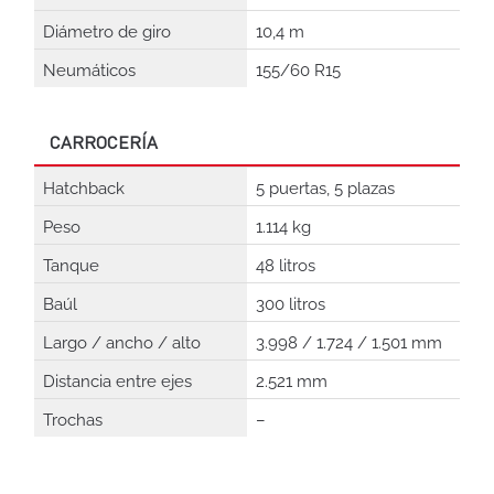
Diámetro de giro
10,4 m
Neumáticos
155/60 R15
CARROCERÍA
Hatchback
5 puertas, 5 plazas
Peso
1.114 kg
Tanque
48 litros
Baúl
300 litros
Largo / ancho / alto
3.998 / 1.724 / 1.501 mm
Distancia entre ejes
2.521 mm
Trochas
–