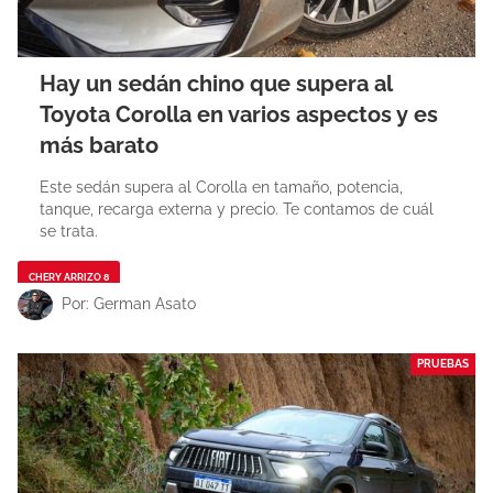
Hay un sedán chino que supera al
Toyota Corolla en varios aspectos y es
más barato
Este sedán supera al Corolla en tamaño, potencia,
tanque, recarga externa y precio. Te contamos de cuál
se trata.
CHERY ARRIZO 8
Por: German Asato
PRUEBAS