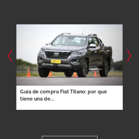
 lo
Guía de compra Fiat Titano: por qué
Guí
tiene una de...
cont