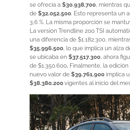
se ofrecía a
$30.938.700
, mientras q
de
$32.052.500
. Esto representa un 
3,6 %. La misma proporción se mantu
La versión Trendline 200 TSI automát
una diferencia de $1.182.300, mientra
$35.996.500
, lo que implica un alza 
se ubicaba en
$37.517.300
, ahora figu
de $1.350.600
.
Finalmente, la edición
nuevo valor de
$39.761.900
implica 
$38.380.200
vigentes al inicio del mes