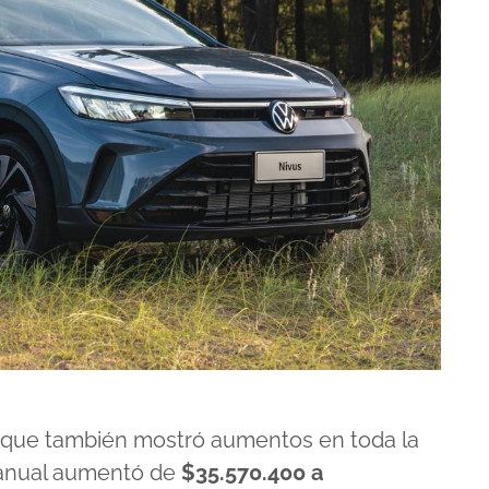
 que también mostró aumentos en toda la
manual aumentó de
$35.570.400 a