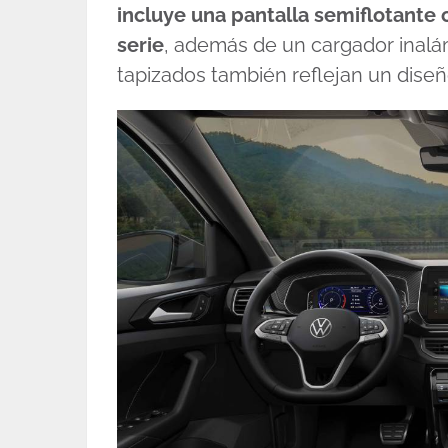
incluye una pantalla semiflotante 
serie
, además de un cargador inalá
tapizados también reflejan un dise