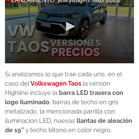
0
seconds
Si analizamos lo que trae cada uno, en el
of
8
caso del
Volkswagen Taos
la versión
minutes,
19
Highline incluye la
barra LED trasera con
seconds
logo iluminado
, barras de techo en gris
metalizado, la mencionada parrilla con
iluminación LED, nuevas
llantas de aleación
de 19’’
y techo bitono en color negro.