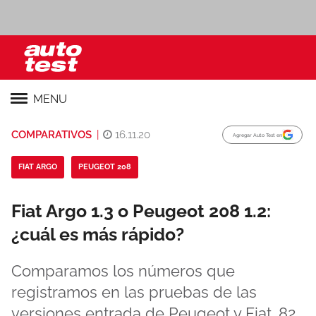
MENU
COMPARATIVOS
|
16.11.20
Agregar Auto Test en
FIAT ARGO
PEUGEOT 208
Fiat Argo 1.3 o Peugeot 208 1.2:
¿cuál es más rápido?
Comparamos los números que
registramos en las pruebas de las
versiones entrada de Peugeot y Fiat. 82