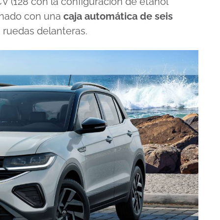
CV (128 con la configuración de etanol
binado con una
caja automática de seis
as ruedas delanteras.