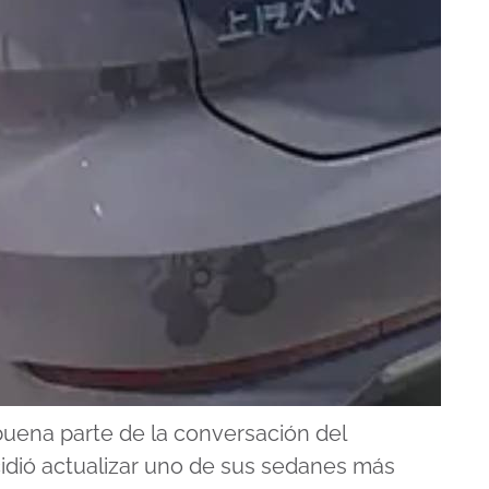
uena parte de la conversación del
dió actualizar uno de sus sedanes más