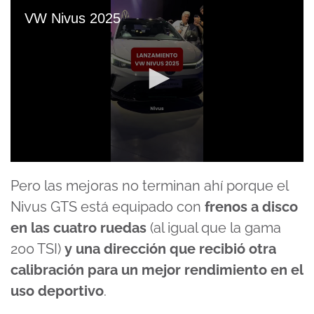
VW Nivus 2025
0
seconds
Pero las mejoras no terminan ahí porque el
of
1
Nivus GTS está equipado con
frenos a disco
minute,
1
en las cuatro ruedas
(al igual que la gama
second
200 TSI)
y una dirección que recibió otra
calibración para un mejor rendimiento en el
uso deportivo
.