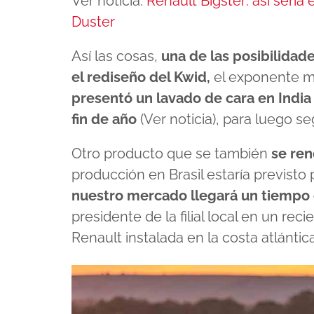
Ver noticia:
Renault Bigster: así serí
Duster
Así las cosas,
una de las posibilidad
el rediseño del Kwid,
el exponente má
presentó un lavado de cara en India 
fin de año
(
Ver noticia
), para luego s
Otro producto que se también
se ren
producción en Brasil estaría previst
nuestro mercado llegará un tiempo
presidente de la filial local en un re
Renault instalada en la costa atlántica