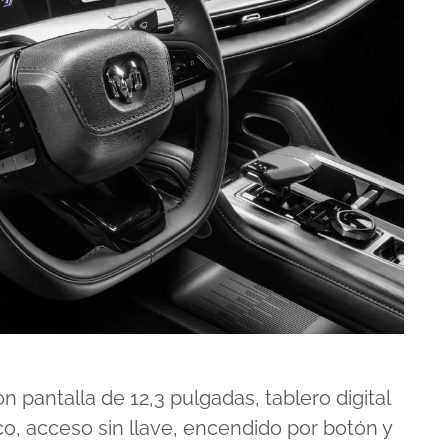
 pantalla de 12,3 pulgadas, tablero digital
o, acceso sin llave, encendido por botón y