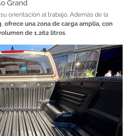
so Grand
u orientación al trabajo. Además de la
g
,
ofrece una zona de carga amplia, con
 volumen de
1.262 litros
.