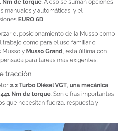
1 Nm de torque
. A eso se suman opciones
es manuales y automáticas, y el
isiones
EURO 6D
.
rzar el posicionamiento de la Musso como
l trabajo como para el uso familiar o
es Musso y
Musso Grand
, esta última con
 pensada para tareas más exigentes.
e tracción
otor
2.2 Turbo Diésel VGT
,
una mecánica
y
441 Nm de torque
. Son cifras importantes
os que necesitan fuerza, respuesta y