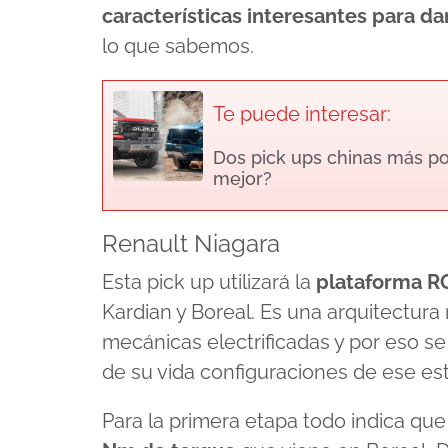
37
características interesantes para d
seconds
Volume
90%
lo que sabemos.
Te puede interesar:
Dos pick ups chinas más pot
mejor?
Renault Niagara
Esta pick up utilizará la
plataforma 
Kardian y Boreal. Es una arquitectur
mecánicas electrificadas y por eso se
de su vida configuraciones de ese esti
Para la primera etapa todo indica que