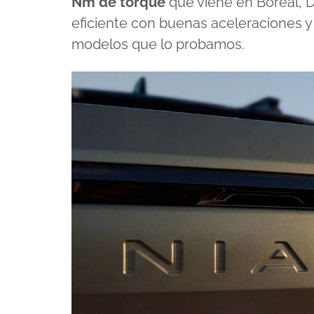
Nm de torque
que viene en Boreal, D
eficiente con buenas aceleraciones 
modelos que lo probamos.