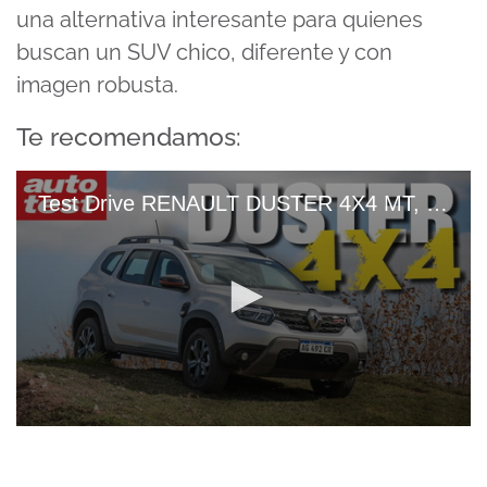
una alternativa interesante para quienes
buscan un SUV chico, diferente y con
imagen robusta.
Te recomendamos:
Test Drive RENAULT DUSTER 4X4 MT, ¿El Off Road Más Conveniente
0
seconds
of
8