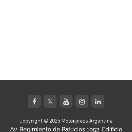
minutes,
34
seconds
Copyright © 2025 Motorpress Argentina
Av. Regimiento de Patricios 1052, Edificio