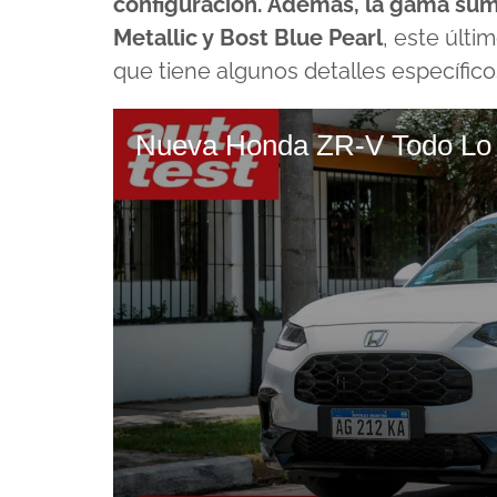
configuración. Además, la gama sum
Metallic y Bost Blue Pearl
, este últi
que tiene algunos detalles específic
Nueva Honda ZR-V Todo Lo 