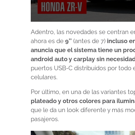
0
seconds
Adentro, las novedades se centran en
of
8
ahora es de
9’’
(antes de 7)
incluso e
minutes,
24
anuncia que el sistema tiene un pr
seconds
Volume
90%
android auto y carplay sin necesida
puertos USB-C distribuidos por todo e
celulares.
Por último, en una de las variantes 
plateado y otros colores para ilumi
que le da un look diferente y más mo
pasajeros.