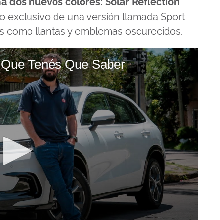
a dos nuevos colores: Solar Reflection
mo exclusivo de una versión llamada Sport
os como llantas y emblemas oscurecidos.
Que Tenés Que Saber