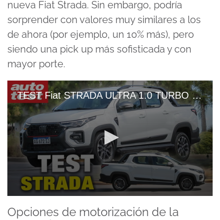
nueva Fiat Strada. Sin embargo, podría
sorprender con valores muy similares a los
de ahora (por ejemplo, un 10% más), pero
siendo una pick up más sofisticada y con
mayor porte.
TEST Fiat STRADA ULTRA 1.0 TURBO CVT, Muy Equipada Pero CONSUME MUCHO
0
seconds
Opciones de motorización de la
of