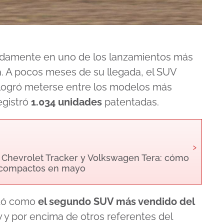
pidamente en uno de los lanzamientos más
. A pocos meses de su llegada, el SUV
logró meterse entre los modelos más
egistró
1.034 unidades
patentadas.
›
a Chevrolet Tracker y Volkswagen Tera: cómo
V compactos en mayo
edó como
el segundo SUV más vendido del
ry y por encima de otros referentes del