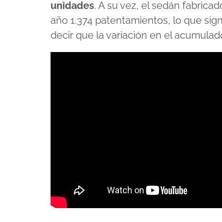
unidades
. A su vez, el sedán fabrica
año 1.374 patentamientos, lo que sign
decir que la variación en el acumulad