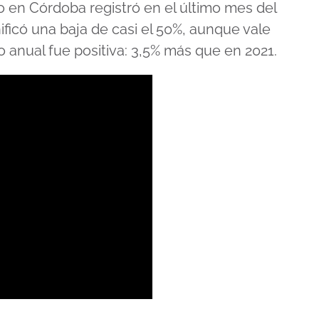
do en Córdoba registró en el último mes del
ificó una baja de casi el 50%, aunque vale
o anual fue positiva: 3,5% más que en 2021.