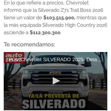
En lo que refiere a precios, Chevrolet
informó que la Silverado Z71 Trail Boss 2026
tiene un valor de
$103.515.900,
mientras que
la más equipada Silverado High Country 2026
asciende a
$112.300.300
.
Te recomendamos:
POV Chevrolet SILVERADO 2025- Detalles, VERSIONES Y PRECIOS De La Pick Up Full Size