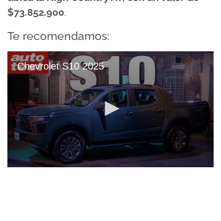
$73.852.900
.
Te recomendamos:
Chevrolet S10 2025
0
seconds
of
9
minutes,
37
seconds