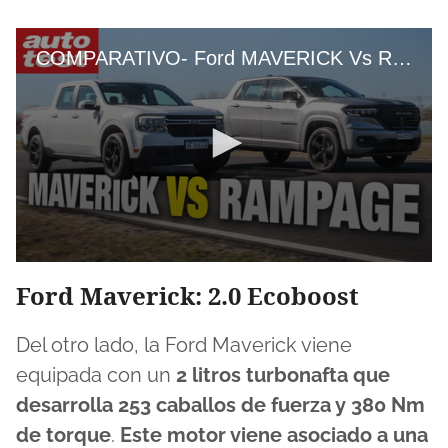
COMPARATIVO- Ford MAVERICK Vs Ram RAMPAGE
0
seconds
Ford Maverick: 2.0 Ecoboost
of
15
minutes,
Del otro lado, la Ford Maverick viene
19
seconds
equipada con un
2 litros turbonafta que
desarrolla 253 caballos de fuerza y 380 Nm
de torque
.
Este motor viene asociado a una