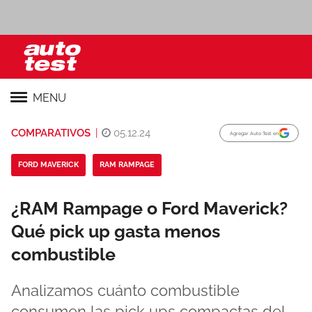
MENU
COMPARATIVOS
|
05.12.24
Agregar Auto Test en
FORD MAVERICK
RAM RAMPAGE
¿RAM Rampage o Ford Maverick?
Qué pick up gasta menos
combustible
Analizamos cuánto combustible
consumen las pick ups compactas del